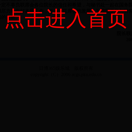
一定不辜负联席会各位院长的信任和希望，与秘书处一起在国务
点击进入首页
职尽力地作好本届工作，努力为联席会的发展、为我国学位与研
们的贡献。
院长联
2
日博365娱乐城 版权所有
copyright（C）2006 acgs.pku.edu.cn