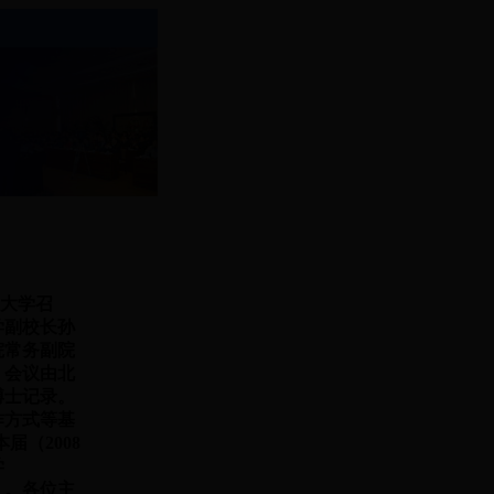
京大学召
学副校长孙
院常务副院
。会议由北
博士记录。
作方式等基
届（2008
学
1）。各位主