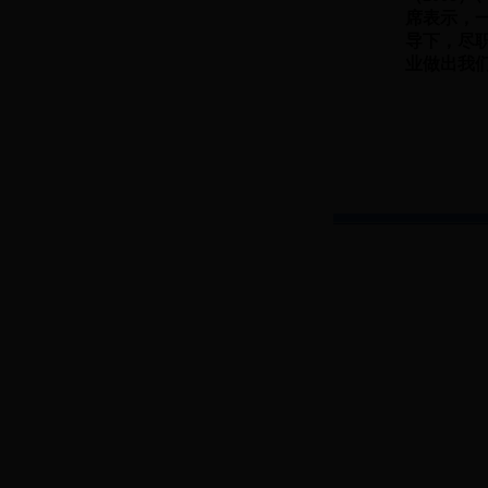
席表示，
导下，尽
业做出我