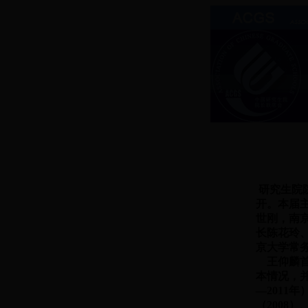
研究生院院
开。本届
世刚，南
长陈花玲
京大学常
王仰麟首
本情况，并
—2011
（2008