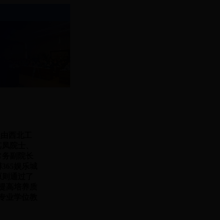
会议由西北工
其凤院士、
常务副院长
65娱乐城
原则通过了
提高培养质
专业学位教