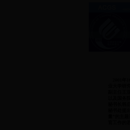
2001
业大学研
副主任王
以及国务
秘书长韩
秘书处提
量”的主
育工作的