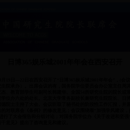
日博365娱乐城2001年年会在西安召开
年10月19日—22日在西安召开了“日博365娱乐城2001年年会”，(
究生院承办）。出席会议的有，国务院学位委员会办公室主任周
亚杰、教育部学生司副司长韩建华、全国54所研究生院的院长或
院学位办六处的处长。北京大学常务副校长兼研究生院院长、日博3
启德院士主持了大会。会议听取了秘书处的阶段性工作汇报，并
出的对联席会《条例》的修改意见；会议围绕着“加强学风建设，
题进行了大会报告和分组讨论；对国务院学位办《关于改进和坚强
若干意见》提出了咨询意见和建议。